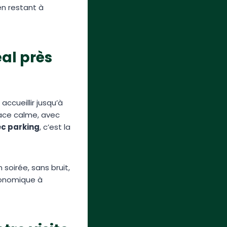
n restant à
al près
ccueillir jusqu’à
pace calme, avec
ec parking
, c’est la
soirée, sans bruit,
économique à