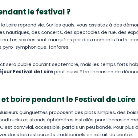
endant le festival ?
 la Loire reprend vie. Sur les quais, vous assistez à des dém
tes nautiques, des concerts, des spectacles de rue, des expo
tinu. Les soirées sont marquées par des moments forts : p
le pyro-symphonique, fanfares.
t sera publié courant septembre, mais les temps forts habi
éjour Festival de Loire
peut aussi être l’occasion de découv
t boire pendant le Festival de Loire
 plusieurs guinguettes proposent des plats simples, des boiss
foodtrucks et stands éphémères installés pour l’occasion me
. C’est convivial, accessible, parfois un peu bondé. Pour plus
er dans les restaurants traditionnels en retrait du centre.