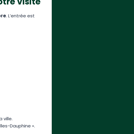
tre visite
bre
. L’entrée est
ville.
lles-Dauphine ».