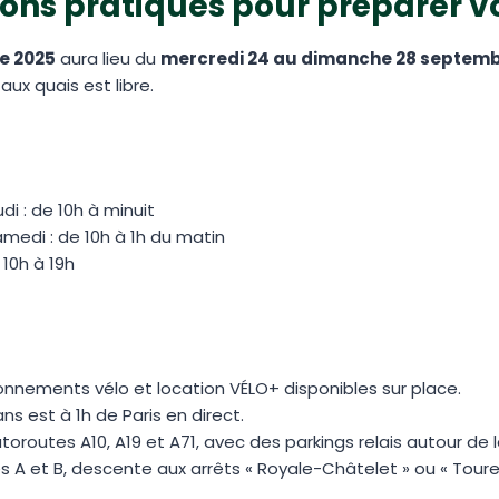
ons pratiques pour préparer vo
re 2025
aura lieu du
mercredi 24 au dimanche 28 septem
aux quais est libre.
di : de 10h à minuit
medi : de 10h à 1h du matin
10h à 19h
ionnements vélo et location VÉLO+ disponibles sur place.
ans est à 1h de Paris en direct.
toroutes A10, A19 et A71, avec des parkings relais autour de la 
es A et B, descente aux arrêts « Royale-Châtelet » ou « Toure