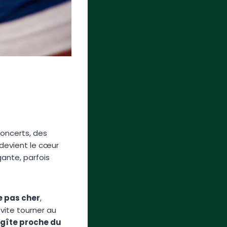
concerts, des
 devient le cœur
gante, parfois
re pas cher
,
 vite tourner au
gîte proche du