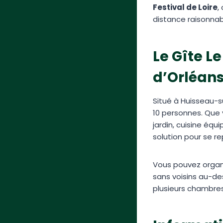
Festival de Loire
,
distance raisonnab
Le Gîte L
d’Orléan
Situé à Huisseau-su
10 personnes. Que 
jardin, cuisine éq
solution pour se r
Vous pouvez organis
sans voisins au-de
plusieurs chambres