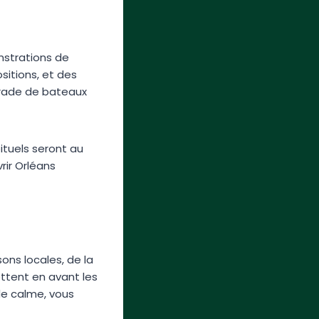
onstrations de
sitions, et des
arade de bateaux
tuels seront au
rir Orléans
ons locales, de la
ttent en avant les
 de calme, vous