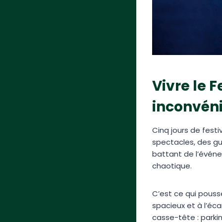
Vivre le F
inconvén
Cinq jours de festi
spectacles, des gu
battant de l’événe
chaotique.
C’est ce qui pouss
spacieux et à l’éca
casse-tête : parkin