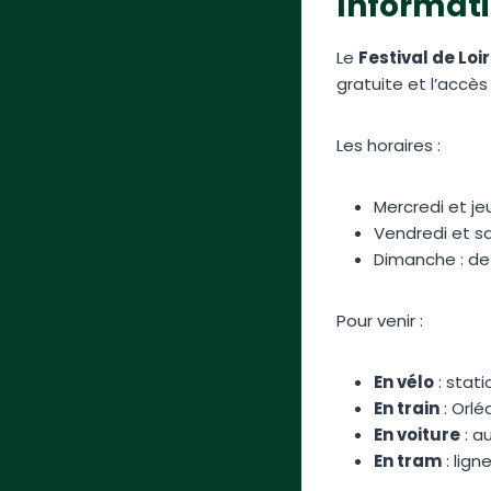
Informati
Le
Festival de Loi
gratuite et l’accès 
Les horaires :
Mercredi et jeu
Vendredi et sa
Dimanche : de 
Pour venir :
En vélo
: stat
En train
: Orlé
En voiture
: au
En tram
: lign