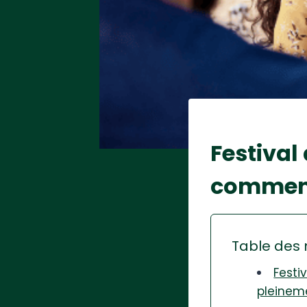
Festival 
comment
Table des 
Festi
pleinem