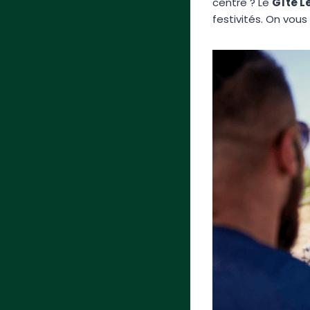
centre ? Le
Gîte L
festivités. On vous