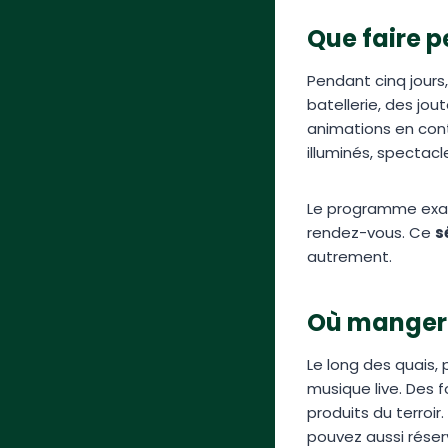
Que faire p
Pendant cinq jours,
batellerie, des jou
animations en con
illuminés, spectac
Le programme exac
rendez-vous. Ce
s
autrement.
Où manger e
Le long des quais,
musique live. Des 
produits du terroir
pouvez aussi réserv