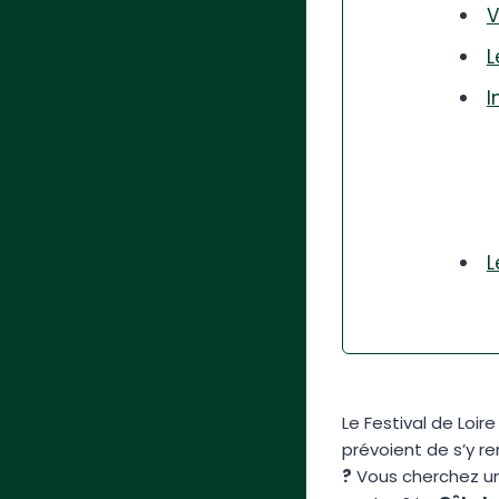
V
L
I
L
Le Festival de Loir
prévoient de s’y re
?
Vous cherchez un 