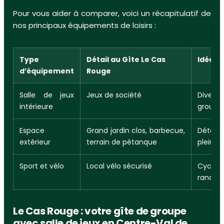
Pour vous aider à comparer, voici un récapitulatif de
nos principaux équipements de loisirs :
Type
Détail au Gîte Le Cas
Idéal 
d’équipement
Rouge
Salle de jeux
Jeux de société
Divert
intérieure
groupes
Espace
Grand jardin clos, barbecue,
Détent
extérieur
terrain de pétanque
plein ai
Sport et vélo
Local vélo sécurisé
Cyclo
randonn
Le Cas Rouge : votre gîte de groupe
avec salle de jeux en Centre-Val de