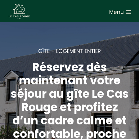
A
Menu
l
l
e
r
a
GÎTE – LOGEMENT ENTIER
u
Réservez dès
c
o
maintenant votre
n
séjour au gîte Le Cas
t
e
Rouge et profitez
n
d’un cadre calme et
u
confortable, proche