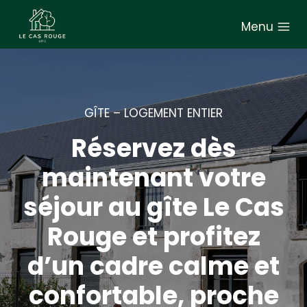
A
Menu
l
l
e
r
a
GÎTE – LOGEMENT ENTIER
u
Réservez dès
c
o
maintenant votre
n
séjour au gîte Le Cas
t
e
Rouge et profitez
n
d’un cadre calme et
u
confortable, proche