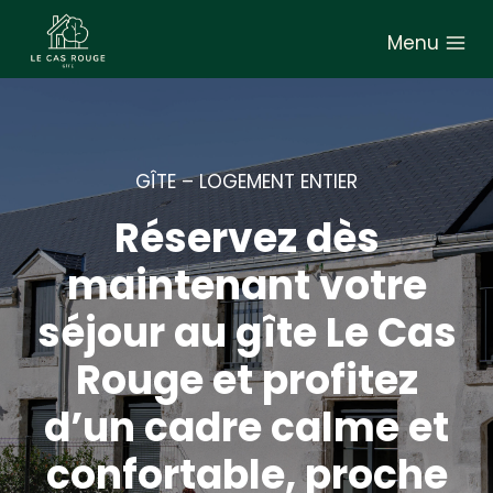
A
Menu
l
l
e
r
a
GÎTE – LOGEMENT ENTIER
u
Réservez dès
c
o
maintenant votre
n
séjour au gîte Le Cas
t
e
Rouge et profitez
n
d’un cadre calme et
u
confortable, proche