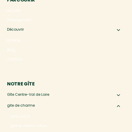
Accueil
Hébergement
Découvrir
Ouvri
le
Galerie
menu
Blog
enfan
Contact
NOTRE GÎTE
Gîte Centre-Val de Loire
Ouvri
le
gite de charme
Ouvri
menu
le
gite ruraux
enfan
menu
gite en pleine nature
enfan