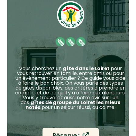
Vous cherchez un
gîte dans le Loiret
pour
vous retrouver en famille, entre amis ou pour
un événement particulier ? Ce guide vous aide
à faire le bon choix. On vous parle des types
de gîtes disponibles, des critères à prendre en
compte, et de ce qu’il y a à faire aux alentours.
Vous y trouverez aussi notre avis sur l’un
des
gîtes de groupe du Loiret les mieux
notés
pour un séjour réussi, au calme.
Réserver