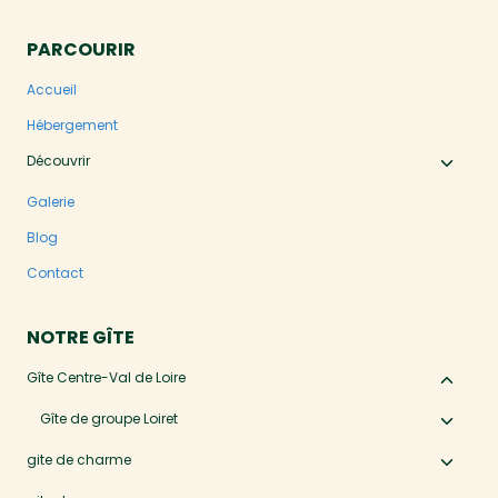
PARCOURIR
Accueil
Hébergement
Découvrir
Ouvri
le
Galerie
menu
Blog
enfan
Contact
NOTRE GÎTE
Gîte Centre-Val de Loire
Ouvri
le
Gîte de groupe Loiret
Ouvri
menu
le
gite de charme
Ouvri
enfan
menu
le