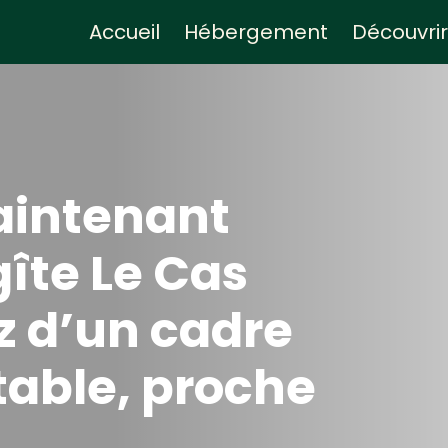
Accueil
Hébergement
Découvrir
aintenant
gîte Le Cas
z d’un cadre
table, proche