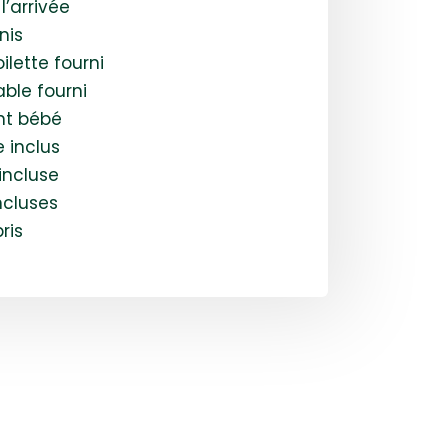
 l’arrivée
nis
ilette fourni
able fourni
nt bébé
 inclus
 incluse
ncluses
ris