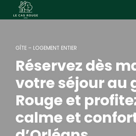
A
l
l
e
r
a
GÎTE – LOGEMENT ENTIER
u
Réservez dès m
c
o
votre séjour au 
n
t
Rouge et profite
e
n
calme et confor
u
d’Orléans.