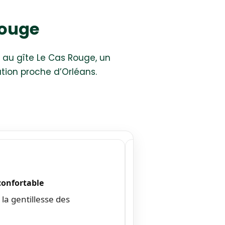
Rouge
r au gîte Le Cas Rouge, un
tion proche d’Orléans.
Pierre et Marie-Paule
5/5
Déposé le 24/09/
★★★★★
 confortable
Spacieux et agréable
, la gentillesse des
Accueil et proximité du