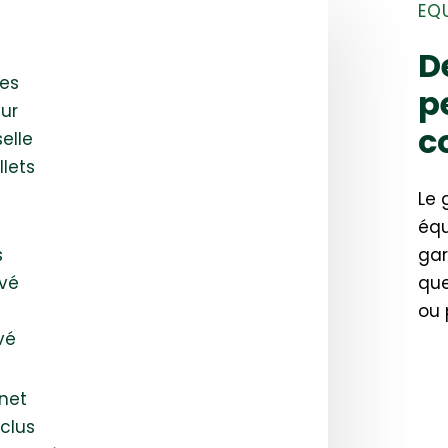
EQ
e
D
es
p
ur
c
elle
llets
Le 
équ
s
gar
ivé
que
ou 
vé
rnet
clus