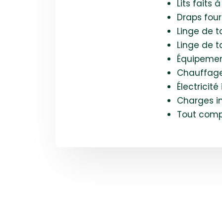
Lits faits à
Draps four
Linge de to
Linge de t
Équipeme
Chauffage
Électricité
Charges i
Tout comp