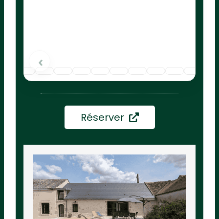
›
‹
Réserver