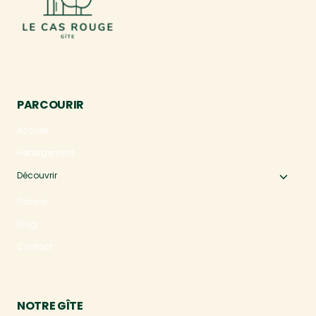
PARCOURIR
Accueil
Hébergement
Découvrir
Ouvri
le
Galerie
menu
Blog
enfan
Contact
NOTRE GÎTE