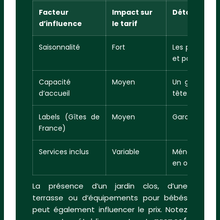
Facteur
Impact sur
Détails cons
d’influence
le tarif
Saisonnalité
Fort
Les prix augm
et ponts de m
Capacité
Moyen
Un gîte pour 
d’accueil
tête.
Labels (Gîtes de
Moyen
Garantie de q
France)
Services inclus
Variable
Ménage, drap
en option.
La présence d’un jardin clos, d’une
terrasse ou d’équipements pour bébés
peut également influencer le prix. Notez