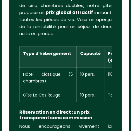
de cinq chambres doubles, notre gîte
propose un
prix global attractif
incluant
toutes les pièces de vie. Voici un aperçu
de la rentabilité pour un séjour de deux
nuits en groupe.
Type d’hébergement
Capacité
Prix moy
(estimé)
Hôtel classique (5
10 pers.
1100 €
chambres)
Gîte Le Cas Rouge
10 pers.
Tarif préfér
Réservation en direct : un prix
transparent sans commission
Nous encourageons vivement la