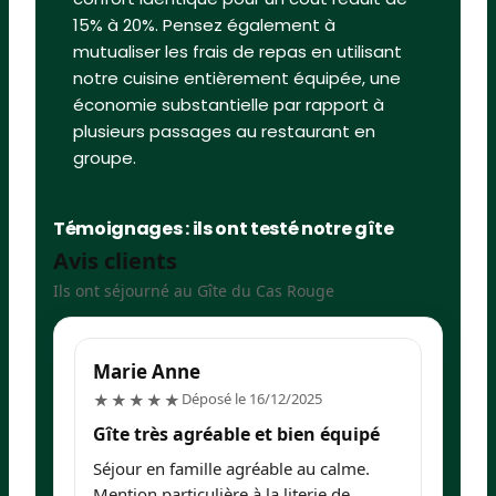
15% à 20%. Pensez également à
mutualiser les frais de repas en utilisant
notre cuisine entièrement équipée, une
économie substantielle par rapport à
plusieurs passages au restaurant en
groupe.
Témoignages : ils ont testé notre gîte
Avis clients
Ils ont séjourné au Gîte du Cas Rouge
Marie Anne
I
5/5
Déposé le 16/12/2025
★★★★★
Gîte très agréable et bien équipé
G
c
Séjour en famille agréable au calme.
To
Mention particulière à la literie de