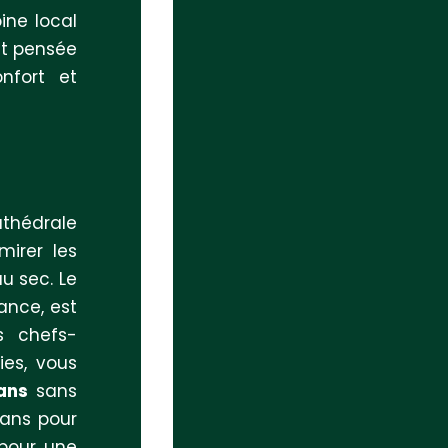
ine local
st pensée
onfort et
athédrale
mirer les
u sec. Le
ance, est
s chefs-
ies, vous
ans
sans
éans pour
 pour une