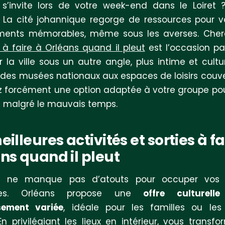
 s’invite lors de votre week-end dans le Loiret
 La cité johannique regorge de ressources pour vo
ents mémorables, même sous les averses. Cher
s à faire à Orléans quand il pleut
est l’occasion pa
r la ville sous un autre angle, plus intime et cultur
 des musées nationaux aux espaces de loisirs couve
z forcément une option adaptée à votre groupe po
re malgré le mauvais temps.
eilleures activités et sorties à fa
ns quand il pleut
et ne manque pas d’atouts pour occuper vos 
uses. Orléans propose une
offre culturel
ssement variée
, idéale pour les familles ou les
En privilégiant les lieux en intérieur, vous transf