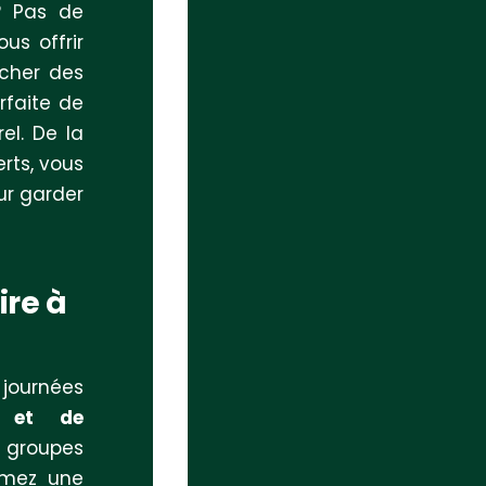
 ? Pas de
us offrir
cher des
rfaite de
el. De la
rts, vous
ur garder
ire à
journées
le et de
 groupes
ormez une