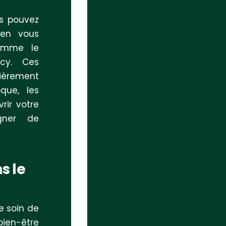
us pouvez
en vous
comme le
cy. Ces
ièrement
que, les
rir votre
égner de
s le
re soin de
bien-être