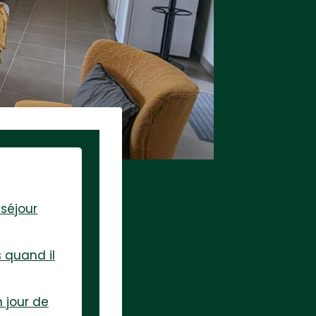
 séjour
s quand il
n jour de