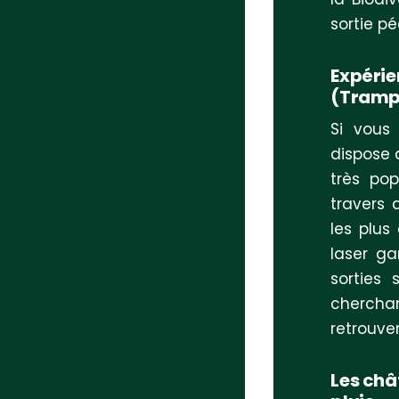
sortie p
Expérie
(Trampo
Si vous
dispose 
très pop
travers 
les plus
laser g
sorties 
cherchan
retrouve
Les châ