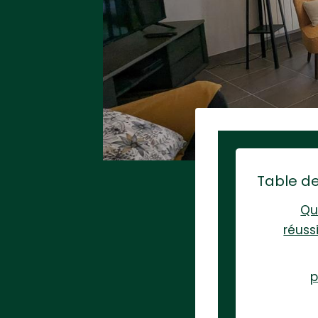
Table d
Qu
réuss
p