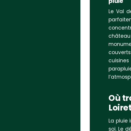
pluie
Le Val d
parfait
concent
châtea
monumen
couvert
cuisines
paraplu
l’atmosp
Où tr
Loire
La pluie 
soi. Le 