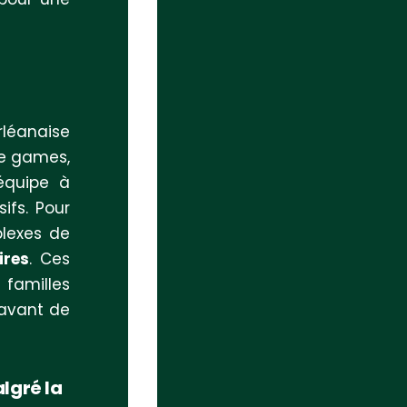
léanaise
pe games,
’équipe à
ifs. Pour
plexes de
ires
. Ces
 familles
 avant de
lgré la