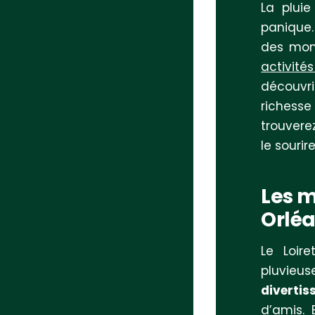
La pluie
panique.
des mom
activité
découvri
richesse
trouvere
le souri
Les m
Orléa
Le Loir
pluvie
diverti
d’amis. 