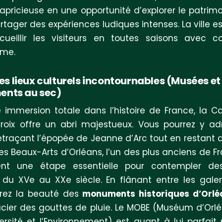
pricieuse en une opportunité d’explorer le patrimo
rtager des expériences ludiques intenses. La ville e
ueillir les visiteurs en toutes saisons avec c
me.
 les lieux culturels incontournables (Musées et
nts au sec)
 immersion totale dans l’histoire de France, la C
roix offre un abri majestueux. Vous pourrez y ad
retraçant l’épopée de Jeanne d’Arc tout en restant a
s Beaux-Arts d’Orléans, l’un des plus anciens de Fr
nt une étape essentielle pour contempler de
du XVe au XXe siècle. En flânant entre les galer
irez la beauté des
monuments historiques d’Orlé
cier des gouttes de pluie. Le MOBE (Muséum d’Orl
versité et l’Environnement) est quant à lui parfait