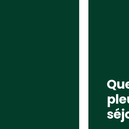
Que
ple
séj