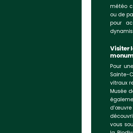
météo ca
ou de pa
pour acc
dynamis
Visiter
monume
Pour une
Sainte-C
vitraux 
Musée de
égaleme
d’œuvre 
découvr
vous sou
la Biodi