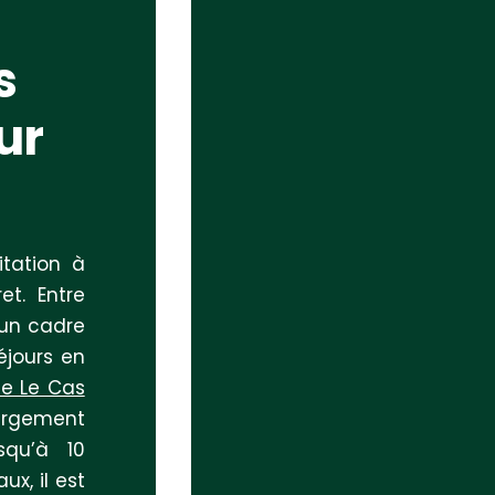
s
ur
itation à
et. Entre
 un cadre
éjours en
te Le Cas
rgement
squ’à 10
x, il est