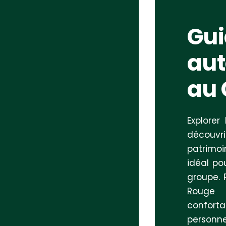
Gui
aut
au 
Explorer
découvri
patrimoi
idéal po
groupe. 
Rouge
à
confort
personne