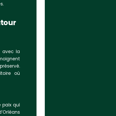
s.
utour
t avec la
émoignent
préservé.
toire où
 paix qui
’Orléans