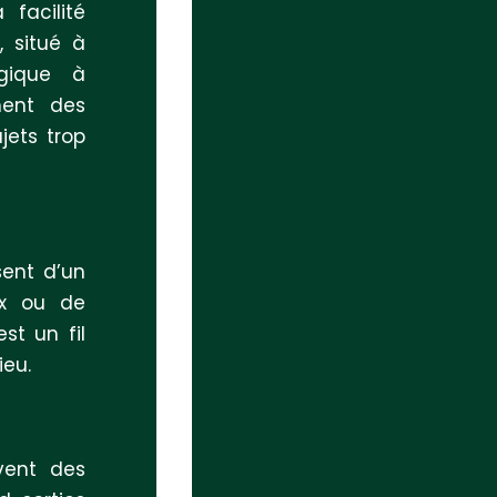
 facilité
 situé à
égique à
ment des
jets trop
sent d’un
ux ou de
st un fil
ieu.
vent des