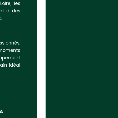
oire, les
ent à des
.
s
ssionnés,
moments
roupement
ain idéal
ns