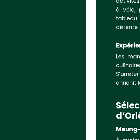
activité
à vélo, 
tableau 
détente
Expérie
Les marc
culinair
S’arrête
enrichit 
Sélec
d’Or
Meung-s