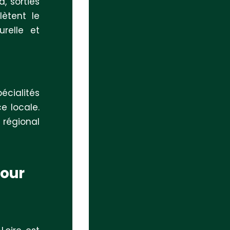
, sorties
lètent le
urelle et
écialités
e locale.
 régional
tour