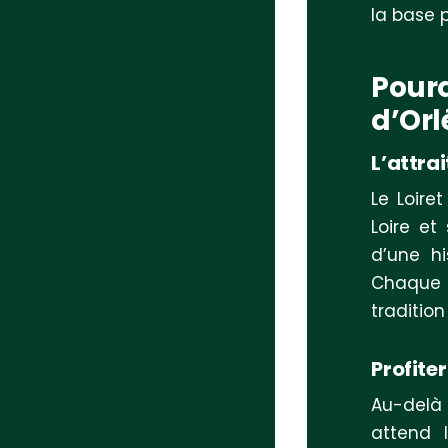
la base 
Pourq
d’Orl
L’attra
Le Loire
Loire et
d’une hi
Chaque 
traditio
Profiter
Au-delà 
attend 