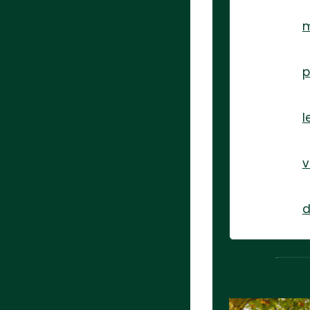
p
l
v
d