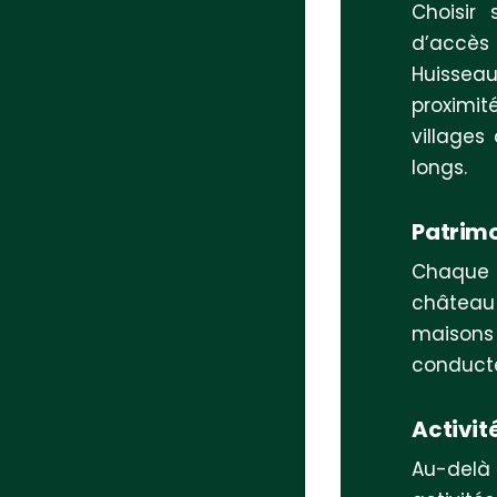
Choisir 
d’accès
Huissea
proximi
villages
longs.
Patrimo
Chaque v
château
maisons 
conducte
Activit
Au-delà