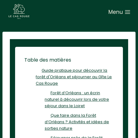
A
Menu
l
l
e
r
a
u
Table des matières
c
Guide pratique pour découvrir la
o
forêt d'Orléans et séjourner au Gîte Le
n
Cas Rouge
t
Forêt d’Orléans : un écrin
e
naturel à découvrir lors de votre
séjour dans le Loiret
n
Que faire dans la Forêt
u
d’Orléans ? Activités et idées de
sorties nature
Séjourner près de la Forêt