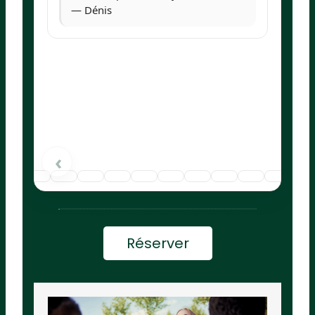
— Dénis
›
‹
Réserver