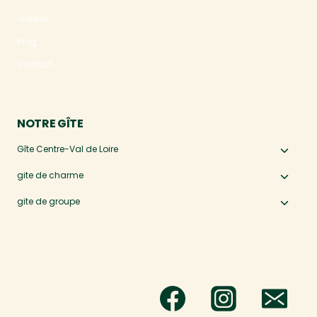
le
Galerie
menu
Blog
enfan
Contact
NOTRE GÎTE
Gîte Centre-Val de Loire
Ouvri
le
gite de charme
Ouvri
menu
le
gite de groupe
Ouvri
enfan
menu
le
enfan
menu
enfan