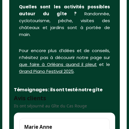
Quelles sont les activités possibles
autour du gîte ?
Randonnée,
cyclotourisme, pêche, visites des
châteaux et jardins sont à portée de
main.
Pour encore plus d’idées et de conseils,
n’hésitez pas à découvrir notre page sur
que faire à Orléans quand il pleut
et le
Grand Piano Festival 2025
.
Témoignages : ils ont testé notre gîte
Avis clients
Ils ont séjourné au Gîte du Cas Rouge
Marie Anne
I