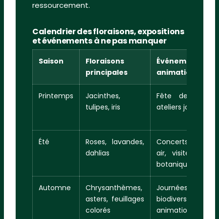
ressourcement.
Calendrier des floraisons, expositions
et événements à ne pas manquer
Saison
Floraisons
Événements &
principales
animations
Printemps
Jacinthes,
Fête des plante
tulipes, iris
ateliers jardinage
Été
Roses, lavandes,
Concerts en ple
dahlias
air, visites guidé
botaniques
Automne
Chrysanthèmes,
Journées de 
asters, feuillages
biodiversité,
colorés
animations natur