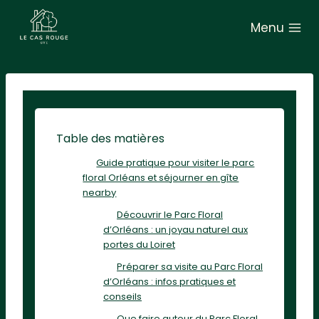
A
Menu
l
l
e
r
a
u
Table des matières
c
Guide pratique pour visiter le parc
o
floral Orléans et séjourner en gîte
n
nearby
t
Découvrir le Parc Floral
e
d’Orléans : un joyau naturel aux
portes du Loiret
n
Préparer sa visite au Parc Floral
u
d’Orléans : infos pratiques et
conseils
Que faire autour du Parc Floral