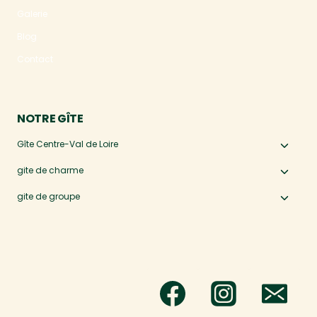
le
Galerie
menu
Blog
enfan
Contact
NOTRE GÎTE
Gîte Centre-Val de Loire
Ouvri
le
gite de charme
Ouvri
menu
le
gite de groupe
Ouvri
enfan
menu
le
enfan
menu
enfan