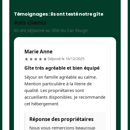
Témoignages : ils ont testé notre gîte
Avis clients
Ils ont séjourné au Gîte du Cas Rouge
Marie Anne
I
5/5
Déposé le 16/12/2025
★★★★★
Gîte très agréable et bien équipé
G
c
Séjour en famille agréable au calme.
To
Mention particulière à la literie de
de
qualité. Les propriétaires sont
accueillants disponibles. Je recommande
cet hébergement
Réponse des propriétaires
Nous vous remercions beaucoup