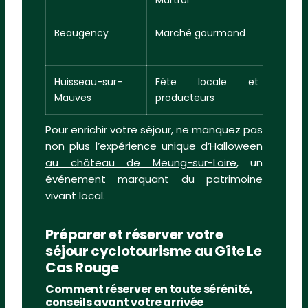
Martroi
matin
Beaugency
Marché gourmand
Diman
matin
Huisseau-sur-
Fête locale et
Ét
Mauves
producteurs
Auto
Pour enrichir votre séjour, ne manquez pas
non plus l’
expérience unique d’Halloween
au château de Meung-sur-Loire
, un
événement marquant du patrimoine
vivant local.
Préparer et réserver votre
séjour cyclotourisme au Gîte Le
Cas Rouge
Comment réserver en toute sérénité,
conseils avant votre arrivée