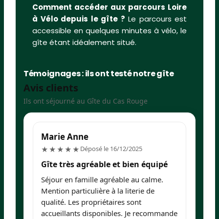
Comment accéder aux parcours Loire
à Vélo depuis le gîte ?
Le parcours est
accessible en quelques minutes à vélo, le
gîte étant idéalement situé.
Témoignages : ils ont testé notre gîte
Avis clients
Ils ont séjourné au Gîte du Cas Rouge
Marie Anne
I
5/5
Déposé le 16/12/2025
★★★★★
Gîte très agréable et bien équipé
G
c
Séjour en famille agréable au calme.
To
Mention particulière à la literie de
de
qualité. Les propriétaires sont
accueillants disponibles. Je recommande