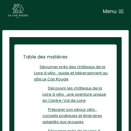
A
Menu
l
l
e
r
a
u
Table des matières
c
Séjourner près des châteaux de la
o
Loire à vélo : guide et hébergement au
n
gîte Le Cas Rouge
t
Découvrir les châteaux de la
e
Loire à vélo : une aventure unique
en Centre-Val de Loire
n
Préparer son séjour vélo :
u
conseils pratiques et itinéraires
adaptés aux groupes
Séjourner près de la Loire à