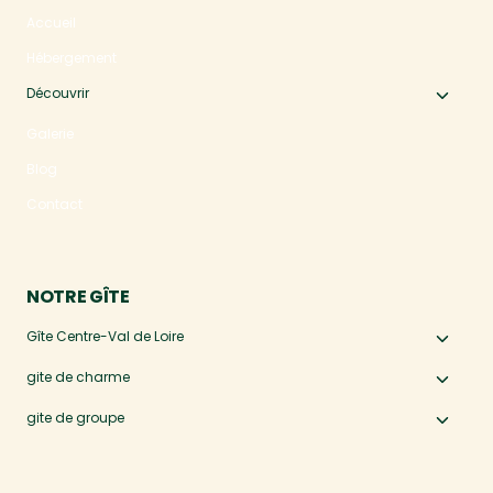
Accueil
Hébergement
Découvrir
Ouvri
le
Galerie
menu
Blog
enfan
Contact
NOTRE GÎTE
Gîte Centre-Val de Loire
Ouvri
le
gite de charme
Ouvri
menu
le
gite de groupe
Ouvri
enfan
menu
le
enfan
menu