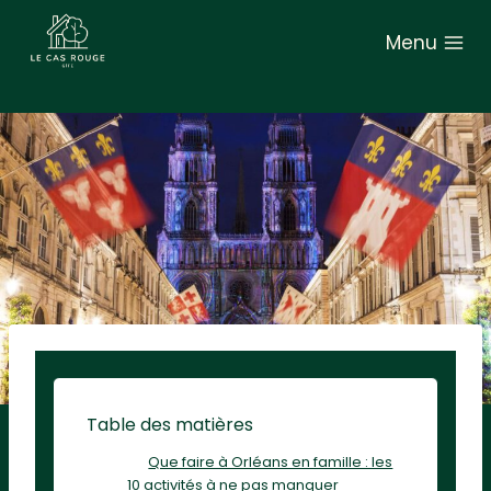
A
Menu
l
l
e
r
a
u
c
o
n
t
e
n
u
Table des matières
Que faire à Orléans en famille : les
10 activités à ne pas manquer