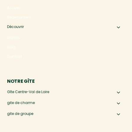
Accueil
Hébergement
Découvrir
Ouvri
le
Galerie
menu
Blog
enfan
Contact
NOTRE GÎTE
Gîte Centre-Val de Loire
Ouvri
le
gite de charme
Ouvri
menu
le
gite de groupe
Ouvri
enfan
menu
le
enfan
menu