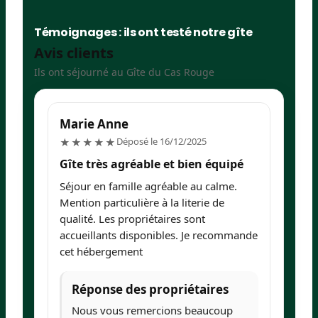
Témoignages : ils ont testé notre gîte
Avis clients
Ils ont séjourné au Gîte du Cas Rouge
Marie Anne
I
5/5
Déposé le 16/12/2025
★★★★★
Gîte très agréable et bien équipé
G
c
Séjour en famille agréable au calme.
To
Mention particulière à la literie de
de
qualité. Les propriétaires sont
accueillants disponibles. Je recommande
cet hébergement
Réponse des propriétaires
Nous vous remercions beaucoup