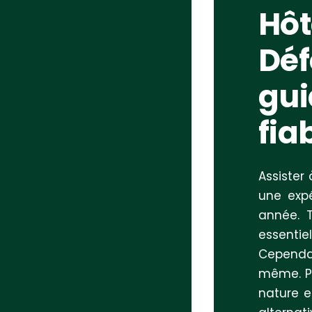
Hôt
Déf
gui
fia
Assister
une expé
année. 
essentie
Cependan
même. Po
nature 