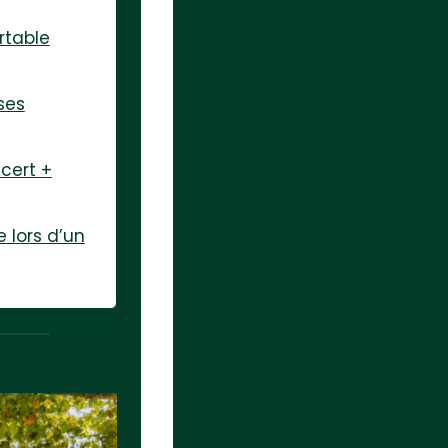
rtable
ses
cert +
e lors d’un