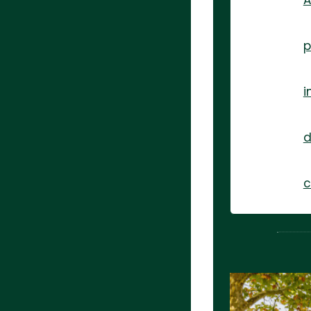
A
p
i
d
c