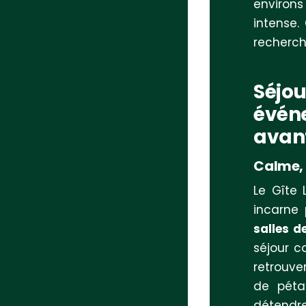
environs
intense.
rechercha
Séjou
événe
avan
Calme, 
Le Gîte 
incarne
salles 
séjour c
retrouver
de péta
détendre