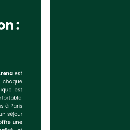
on :
Arena
est
ns chaque
ique est
fortable.
s à Paris
un séjour
offre une