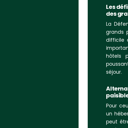
Les déf
des gr
La Défen
grands p
difficil
importan
hôtels 
poussant
séjour.
Alterna
paisible
Pour ceu
un hébe
peut êtr