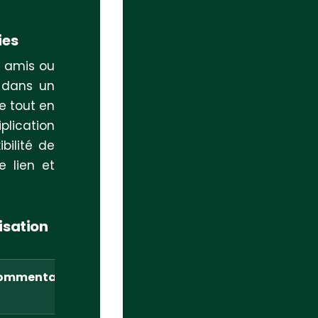
ies
e amis ou
 dans un
pe tout en
plication
bilité de
e lien et
nisation
ommentaire