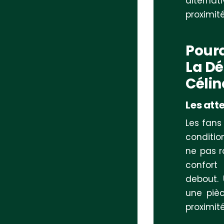
alternat
proximit
Pourq
La Dé
Célin
Les att
Les fans
conditio
ne pas r
confort
debout. 
une pièc
proximité