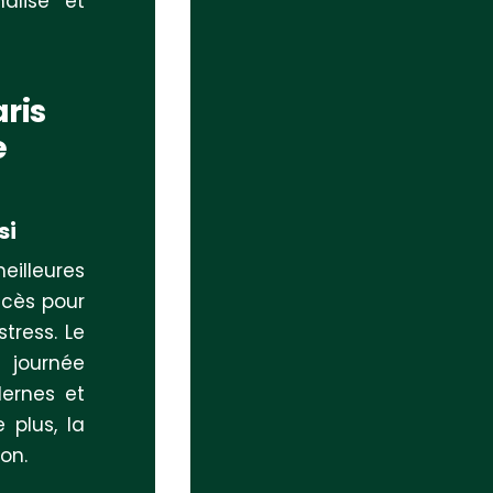
nalisé et
ris
e
si
eilleures
ccès pour
tress. Le
 journée
dernes et
 plus, la
ion.