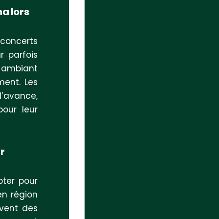
a lors
 concerts
r parfois
t ambiant
ment. Les
’avance,
pour leur
r
pter pour
n région
uvent des