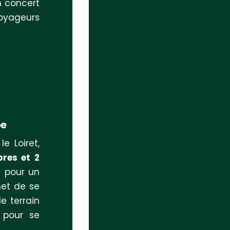
n concert
voyageurs
pe
e Loiret,
res et 2
s pour un
met de se
le terrain
 pour se