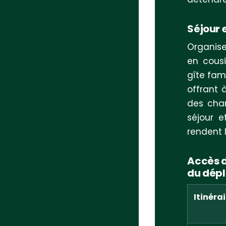
Séjour e
Organise
en cous
gîte fami
offrant 
des cham
séjour e
rendent 
Accès di
du dép
Itinéra