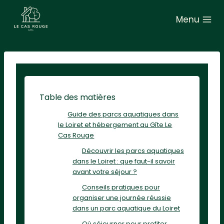
A
Menu
l
l
e
r
a
u
Table des matières
c
Guide des parcs aquatiques dans
o
le Loiret et hébergement au Gîte Le
n
Cas Rouge
t
Découvrir les parcs aquatiques
e
dans le Loiret : que faut-il savoir
avant votre séjour ?
n
Conseils pratiques pour
u
organiser une journée réussie
dans un parc aquatique du Loiret
Où séjourner pour profiter