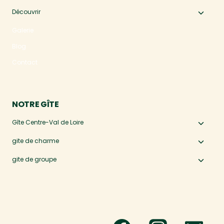
Découvrir
Ouvri
le
Galerie
menu
Blog
enfan
Contact
NOTRE GÎTE
Gîte Centre-Val de Loire
Ouvri
le
gite de charme
Ouvri
menu
le
gite de groupe
Ouvri
enfan
menu
le
enfan
menu
enfan