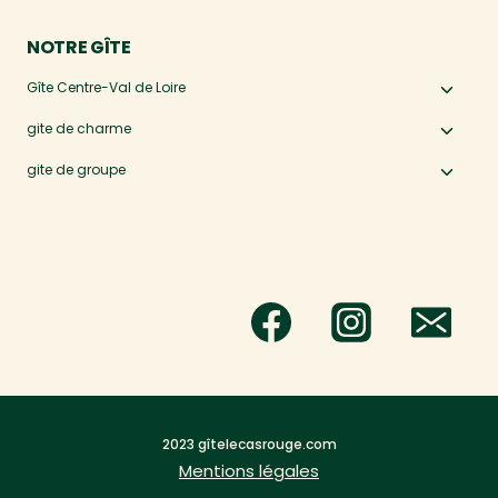
NOTRE GÎTE
Gîte Centre-Val de Loire
Ouvri
le
gite de charme
Ouvri
menu
le
gite de groupe
Ouvri
enfan
menu
le
enfan
menu
enfan
2023 gîtelecasrouge.com
Mentions légales