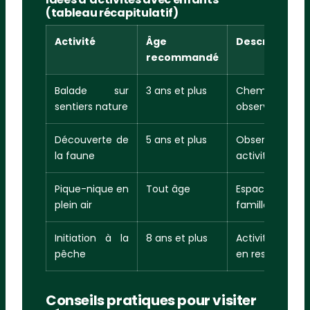
(tableau récapitulatif)
Activité
Âge
Description
recommandé
Balade sur
3 ans et plus
Chemins pla
sentiers nature
observation de
Découverte de
5 ans et plus
Observation d
la faune
activité ludiqu
Pique-nique en
Tout âge
Espaces verts
plein air
famille et jeux l
Initiation à la
8 ans et plus
Activité encad
pêche
en respectant 
Conseils pratiques pour visiter