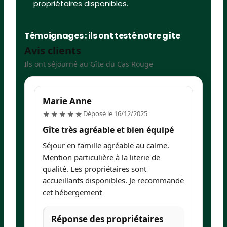
propriétaires disponibles.
Témoignages : ils ont testé notre gîte
Avis clients
Ils ont séjourné au Gîte du Cas Rouge
Marie Anne
I
5/5
Déposé le 16/12/2025
★★★★★
Gîte très agréable et bien équipé
G
c
Séjour en famille agréable au calme.
To
Mention particulière à la literie de
de
qualité. Les propriétaires sont
accueillants disponibles. Je recommande
cet hébergement
Réponse des propriétaires