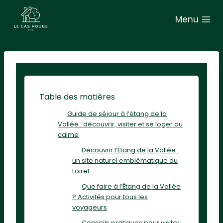
A
Menu
l
l
e
r
a
u
Table des matières
c
Guide de séjour à l’étang de la
o
Vallée : découvrir, visiter et se loger au
n
calme
t
Découvrir l’Étang de la Vallée :
e
un site naturel emblématique du
Loiret
n
Que faire à l’Étang de la Vallée
u
? Activités pour tous les
voyageurs
Conseils pratiques pour visiter